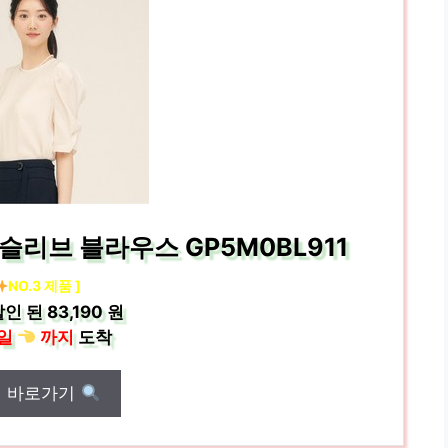
슬리브 블라우스 GP5M0BL911
NO.3 제품 ]
인 된
83,190 원
일
까지
도착
매 바로가기