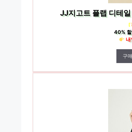
JJ지고트 플랩 디테일 
[
40%
할
내
구