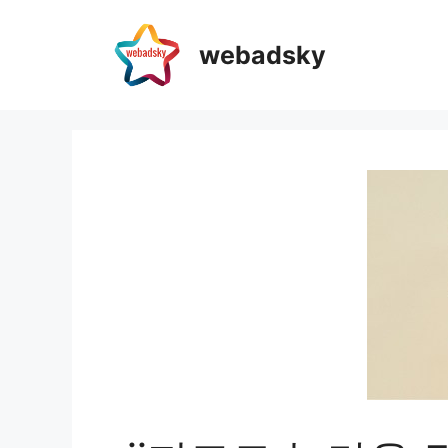
webadsky