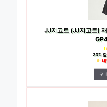
JJ지고트 (JJ지고트) 
GP
[
33%
할
내
구