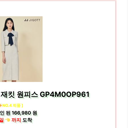
재킷 원피스 GP4M0OP961
NO.4 제품 ]
인 된
166,980 원
일
까지
도착