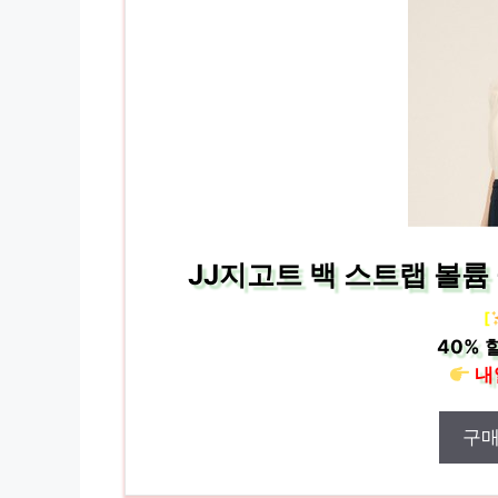
JJ지고트 백 스트랩 볼륨 
[
40%
할
내
구