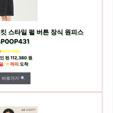
재킷 스타일 펄 버튼 장식 원피스
4P0OP431
NO.2 제품 ]
인 된
112,380 원
일
까지
도착
매 바로가기