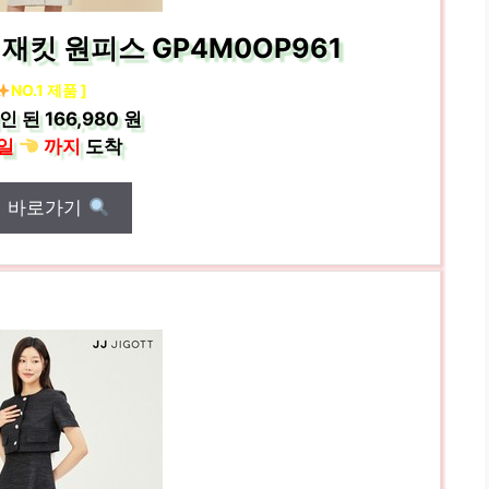
재킷 원피스 GP4M0OP961
NO.1 제품 ]
인 된
166,980 원
일
까지
도착
매 바로가기