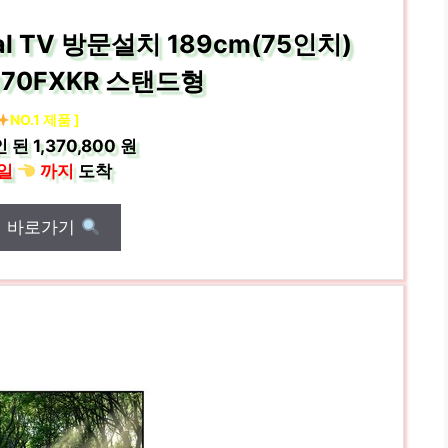
al TV 방문설치 189cm(75인치)
070FXKR 스탠드형
NO.1 제품 ]
인 된
1,370,800 원
일
까지
도착
매 바로가기