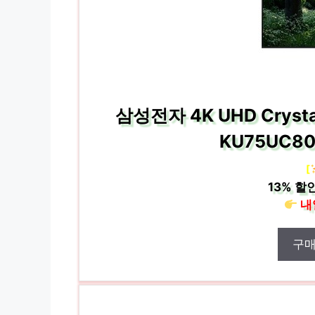
삼성전자 4K UHD Cryst
KU75UC8
[
13%
할인
내
구