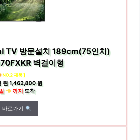
al TV 방문설치 189cm(75인치)
070FXKR 벽걸이형
NO.2 제품 ]
 된
1,462,800 원
일
까지
도착
매 바로가기