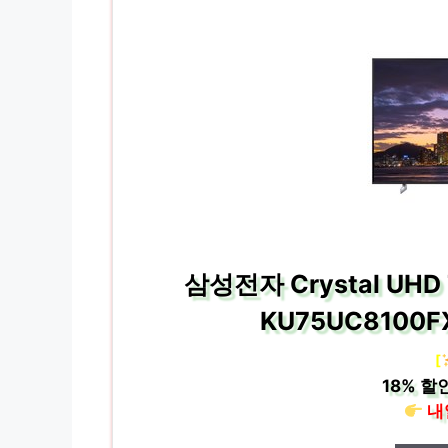
삼성전자 Crystal UHD
KU75UC8100
[
18%
할인
내