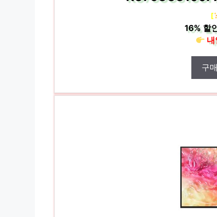
[
16%
할인
내
구