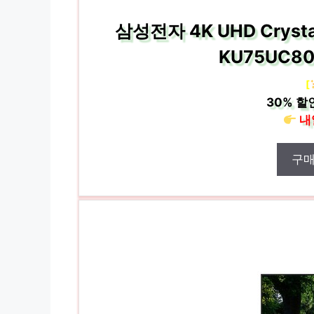
삼성전자 4K UHD Cryst
KU75UC8
[
30%
할
내
구