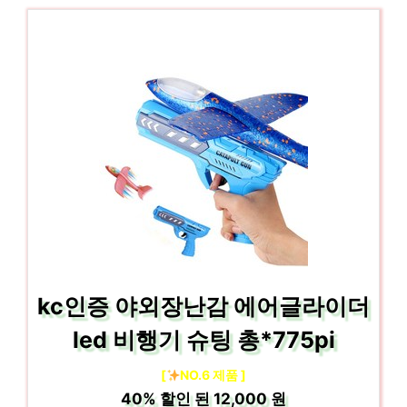
kc인증 야외장난감 에어글라이더
led 비행기 슈팅 총*775pi
[
NO.6 제품 ]
40%
할인 된
12,000 원