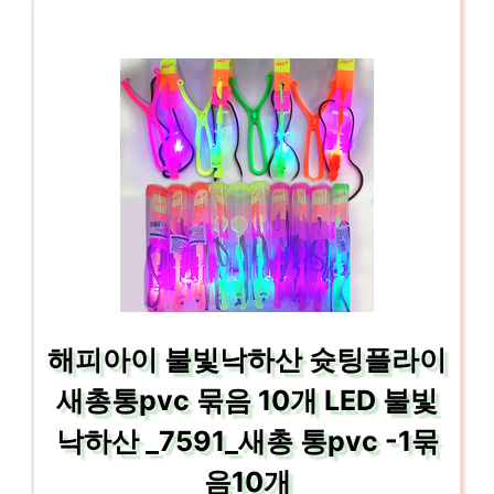
해피아이 불빛낙하산 슛팅플라이
새총통pvc 묶음 10개 LED 불빛
낙하산 _7591_새총 통pvc -1묶
음10개