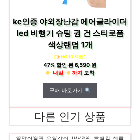
kc인증 야외장난감 에어글라이더
led 비행기 슈팅 권 건 스티로폼
색상랜덤 1개
[
NO.10 제품 ]
47%
할인 된
6,590 원
내일
까지
도착
구매 바로가기
다른 인기 상품
청바지염색 소장가치 100%의 특별한 제품