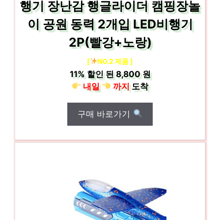
행기 장난감 행글라이더 캠핑장놀
이 공원 동력 2개입 LED비행기
2P(빨강+노랑)
[
NO.2 제품 ]
11%
할인 된
8,800 원
내일
까지
도착
구매 바로가기