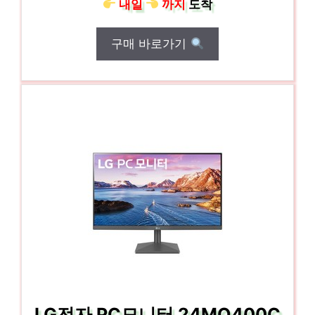
내일
까지
도착
구매 바로가기
LG전자 PC모니터 24MQ400C