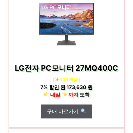
LG전자 PC모니터 27MQ400C
[
NO.1 제품 ]
7%
할인 된
173,630 원
내일
까지
도착
구매 바로가기