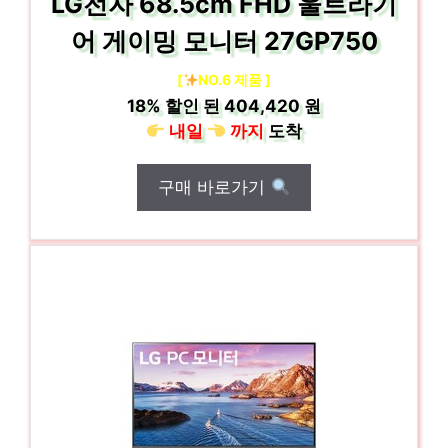
LG전자 68.5cm FHD 울트라기
어 게이밍 모니터 27GP750
[
NO.6 제품 ]
18%
할인 된
404,420 원
내일
까지
도착
구매 바로가기