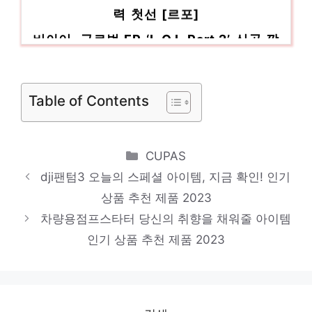
력 첫선 [르포]
비아이, 글로벌 EP ‘L.O.L Part.2’ 신곡 깜
짝 선공개
[YG의 카톡(Car Talk)] 지프 럭셔리 담은
Table of Contents
‘그랜드 체로키L’…공간·주행성능 …
[한국군 신무기②]모습 드러낸 한국형 사
Categories
CUPAS
드 L-SAM, 방공망 책임진다
dji팬텀3 오늘의 스페셜 아이템, 지금 확인! 인기
상품 추천 제품 2023
차량용점프스타터 당신의 취향을 채워줄 아이템
인기 상품 추천 제품 2023