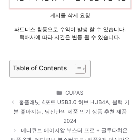
2024
LVEB Z플립5 퀼팅 3메탈 핑거링 가죽케이스
게시물 삭제 요청
2
파트너스 활동으로 수익이 발생 할 수 있습니다.
지금 바로 가져가세요! 인기 상품 추천 제품
택배사에 따라 시간은 변동 될 수 있습니다.
2024
베리어 LED C타입 고속충전 케이블 3p,
1.2m, 3개
Table of Contents
하루만에 품절될 아이템! 인기 상품 추천 제
품 2024
Categories
CUPAS
MC2 2대1세트 TTI 고성능 생활 무전기 + 정
홈플래닛 4포트 USB3.0 허브 HUB4A, 블랙 기
품 이어폰 2개 증정
분 좋아지는, 당신만의 제품 인기 상품 추천 제품
놓칠 수 없는 이번 특가! 인기 상품 추천 제품
2024
메디큐브 에이지알 부스터 프로 + 글루타치온
2024
앰플 3개, 메디큐브 부스터프로+앰플3개 당신만을