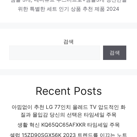
삼성전자 컬러 잉크젯 복합기 SL-J1680 +
위한 특별한 세트 인기 상품 추천 제품 2024
잉크
지금이 아니면 못 사요! 인기 상품 추천 제품
2024
검색
검색
Recent Posts
아낌없이 추천 LG 77인치 올레드 TV 압도적인 화
질과 몰입감 당신의 선택은 타임세일 주목
생활 혁신 KQ65QC65AFXKR 타임세일 주목
셀럽 15ZD90SGX56K 2023 트렌드를 이끄는 노트