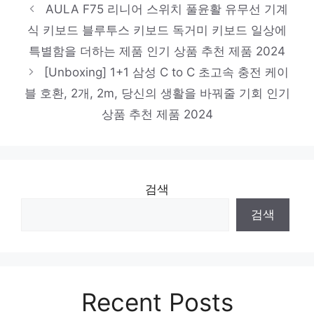
당신만의 독특한 스타일링 인기 상품 추천 제
AULA F75 리니어 스위치 풀윤활 유무선 기계
품 2024
식 키보드 블루투스 키보드 독거미 키보드 일상에
로지텍 MX KEYS S 무선 키보드, 그래파이
특별함을 더하는 제품 인기 상품 추천 제품 2024
트, 920-011598, 일반형
[Unboxing] 1+1 삼성 C to C 초고속 충전 케이
당신만을 위한 특별한 세트 인기 상품 추천
블 호환, 2개, 2m, 당신의 생활을 바꿔줄 기회 인기
제품 2024
상품 추천 제품 2024
엡손 라벨프린터기 LW-K200BL, 혼합색상, 1
개
기분 좋아지는, 당신만의 제품 인기 상품 추
검색
천 제품 2024
검색
Recent Posts