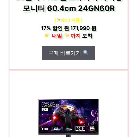
모니터 60.4cm 24GN60R
[
NO.1 제품 ]
17%
할인 된
171,990 원
내일
까지
도착
구매 바로가기