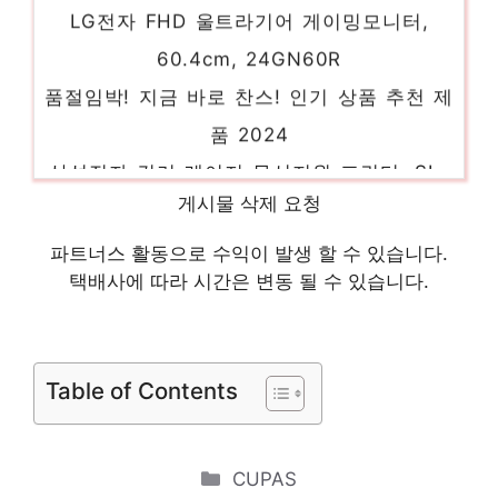
60.4cm, 24GN60R
품절임박! 지금 바로 찬스! 인기 상품 추천 제
품 2024
삼성전자 컬러 레이저 무선지원 프린터, SL-
C513W
게시물 삭제 요청
기분 좋아지는, 당신만의 제품 인기 상품 추
파트너스 활동으로 수익이 발생 할 수 있습니다.
천 제품 2024
택배사에 따라 시간은 변동 될 수 있습니다.
필립스 SkinIQ 5000 시리즈 전기면도기,
S5587/25, 카본그레이
센스있는 선물, 지금 만나보세요! 인기 상품
Table of Contents
추천 제품 2024
본문에 들어가는 내용입니다.
Categories
CUPAS