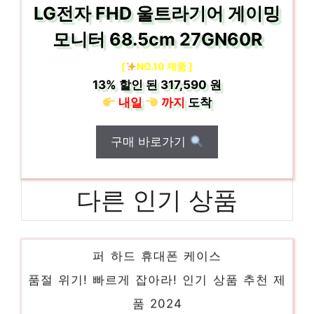
LG전자 FHD 울트라기어 게이밍
모니터 68.5cm 27GN60R
[
NO.10 제품 ]
13%
할인 된
317,590 원
내일
까지
도착
구매 바로가기
다른 인기 상품
빅쏘 레빅터프 변색방지 충격강화 갤럭시 범
퍼 하드 휴대폰 케이스
품절 위기! 빠르게 잡아라! 인기 상품 추천 제
품 2024
LG전자 FHD 울트라기어 게이밍모니터,