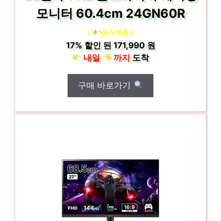
모니터 60.4cm 24GN60R
[
NO.1 제품 ]
17%
할인 된
171,990 원
내일
까지
도착
구매 바로가기