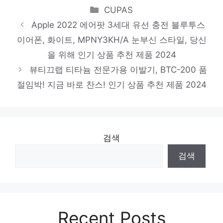
Categories
온 앰플 3개, 메디큐브 부스터프로+앰플3개
CUPAS
Apple 2022 에어팟 3세대 유선 충전 블루투스
당신만을 위한 특별한 세트 인기 상품 추천
이어폰, 화이트, MPNY3KH/A 눈부신 스타일, 당신
제품 2024
을 위해 인기 상품 추천 제품 2024
LG전자 인버터 18.7㎡ 휘센 벽걸이형 에어컨
뷰티끄랩 티타늄 전문가용 이발기, BTC-200 품
SQ06EA1WCS 방문설치
절임박! 지금 바로 찬스! 인기 상품 추천 제품 2024
당신만의 특별한 아이템! 인기 상품 추천 제
품 2024
홈플래닛 4포트 USB3.0 허브 HUB4A, 블랙
검색
기분 좋아지는, 당신만의 제품 인기 상품 추
검색
천 제품 2024
Recent Posts