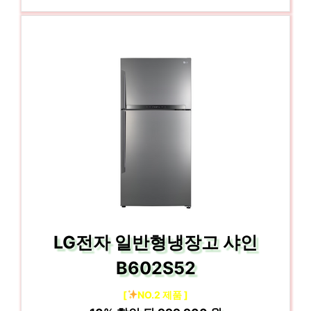
LG전자 일반형냉장고 샤인
B602S52
[
NO.2 제품 ]