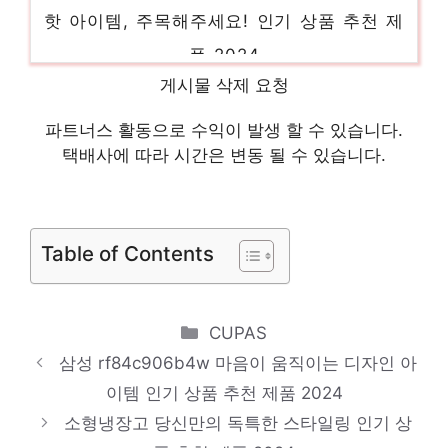
핫 아이템, 주목해주세요! 인기 상품 추천 제
품 2024
s834mee30
게시물 삭제 요청
화려한 스타일, 지금 경험하세요! 인기 상품
파트너스 활동으로 수익이 발생 할 수 있습니다.
추천 제품 2024
택배사에 따라 시간은 변동 될 수 있습니다.
t873mte312
지금 바로 가져가세요! 인기 상품 추천 제품
2024
Table of Contents
lg 냉장고 4도어 매직스페이스
당신만을 위한 특별한 세트 인기 상품 추천
Categories
CUPAS
제품 2024
삼성 rf84c906b4w 마음이 움직이는 디자인 아
rf84c906b4w
이템 인기 상품 추천 제품 2024
다가오는 여름, 시원하게! 인기 상품 추천 제
소형냉장고 당신만의 독특한 스타일링 인기 상
품 2024