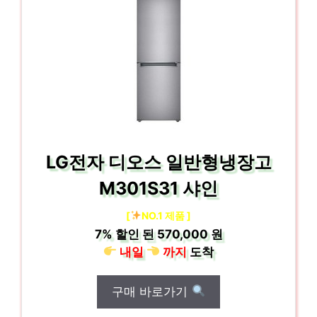
LG전자 디오스 일반형냉장고
M301S31 샤인
[
NO.1 제품 ]
7%
할인 된
570,000 원
내일
까지
도착
구매 바로가기