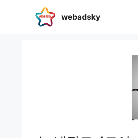
webadsky