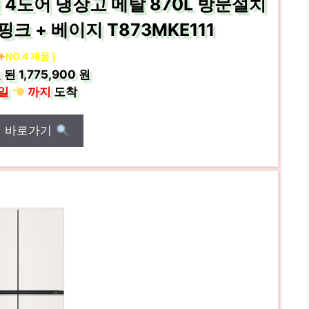
4도어 냉장고 메탈 870L 방문설치
 + 베이지 T873MKE111
NO.4 제품 ]
 된
1,775,900 원
일
까지
도착
매 바로가기