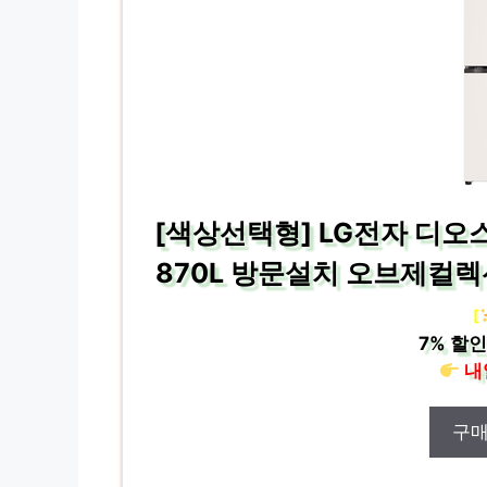
[색상선택형] LG전자 디오
870L 방문설치 오브제컬렉션
[
7%
할인
내
구