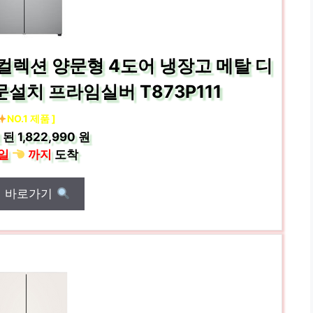
컬렉션 양문형 4도어 냉장고 메탈 디
설치 프라임실버 T873P111
NO.1 제품 ]
 된
1,822,990 원
일
까지
도착
매 바로가기