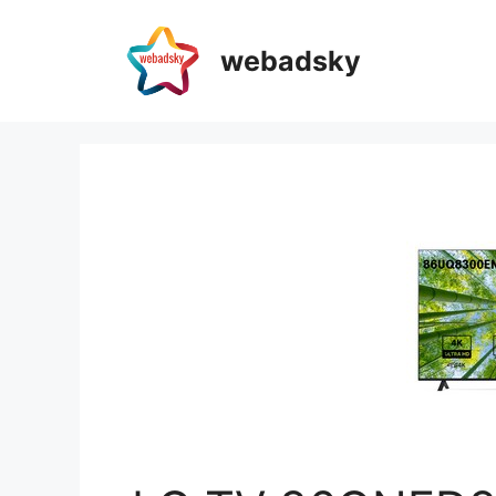
webadsky