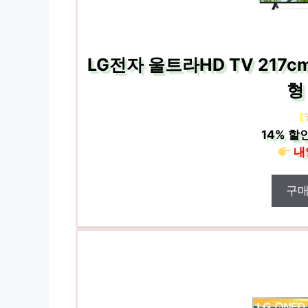
LG전자 울트라HD TV 217c
형
[
14%
할인
내
구