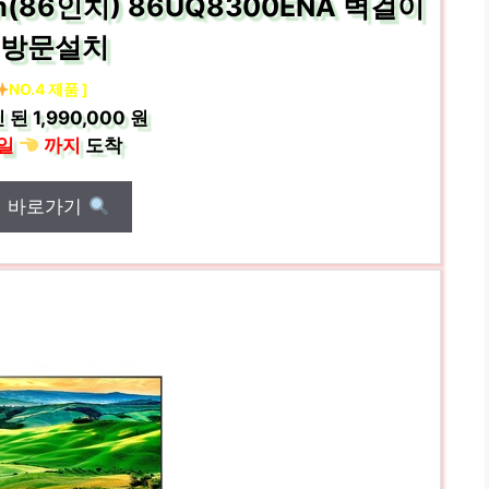
m(86인치) 86UQ8300ENA 벽걸이
 방문설치
NO.4 제품 ]
 된
1,990,000 원
일
까지
도착
매 바로가기