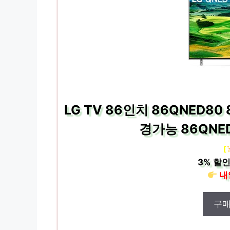
LG TV 86인치 86QNED80
경가능 86QNE
[
3%
할인
내
구