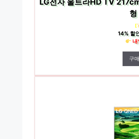
LG전자 울트라HD TV 217c
형
[
14%
할인
내
구