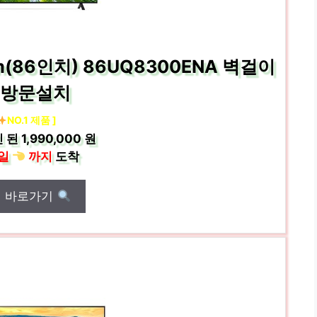
m(86인치) 86UQ8300ENA 벽걸이
 방문설치
NO.1 제품 ]
 된
1,990,000 원
일
까지
도착
매 바로가기