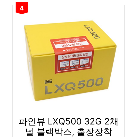
4
파인뷰 LXQ500 32G 2채
널 블랙박스, 출장장착