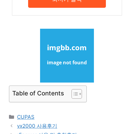
Table of Contents
Categories
CUPAS
vx2000 사용후기