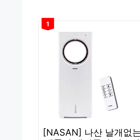
1
[NASAN] 나산 날개없