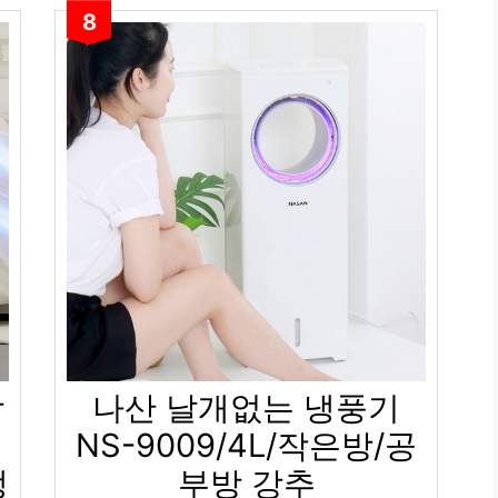
8
강
나산 날개없는 냉풍기
NS-9009/4L/작은방/공
냉
부방 강추