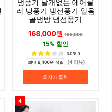
냉풍기 날개없는 에어쿨
신
러 냉풍기 냉선풍기 얼음
기
골냉방 냉선풍기
168,000원
198,000
15% 할인
3.0/5.0
(4 리뷰)
최대 8,400원 적립
최저가 클릭
4