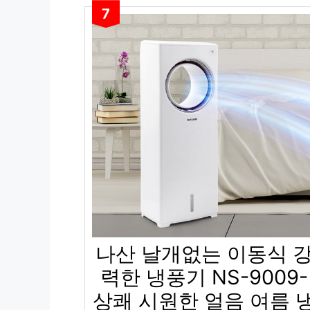
7
나산 날개없는 이동식 
력한 냉풍기 NS-9009-
상쾌 시원한 얼음 여름 