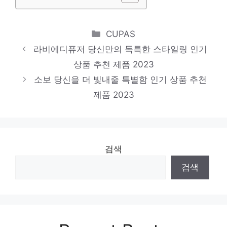
비아이, 글로벌 EP ‘L.O.L Part.2’ 신곡 선
공개…독보적 이별 감성
Categories
CUPAS
시크+큐티 = 블랙제니(Jennie) [O! STAR
라비에디퓨저 당신만의 독특한 스타일링 인기
상품 추천 제품 2023
숏폼]
소보 당신을 더 빛내줄 특별함 인기 상품 추천
제품 2023
검색
검색