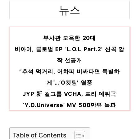
파이나밀전동그라인더 당신만의 독특한 스타
뉴스
일링 인기 상품 추천 제품 2023
‘엉덩이 O섹시하지 않냐’ 군 복무 때 여성
명품바지 핫 아이템, 주목해주세요! 인기 상
품 추천 제품 2023
부사관 모욕한 20대
비아이, 글로벌 EP ‘L.O.L Part.2’ 신곡 깜
짝 선공개
“추석 먹거리, 어차피 비싸다면 특별하
게”…‘O켓팅’ 열풍
JYP 新 걸그룹 VCHA, 프리 데뷔곡
‘Y.O.Universe’ MV 500만뷰 돌파
신예 걸그룹 VCHA, 프리 데뷔곡
‘Y.O.Universe’ 뮤비 유튜브 500만뷰 돌
파
Table of Contents