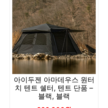
아이두젠 아마데우스 원터
치 텐트 쉘터, 텐트 단품 –
블랙, 블랙