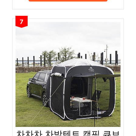
7
차차차 차박텐트 캠핑 큐브