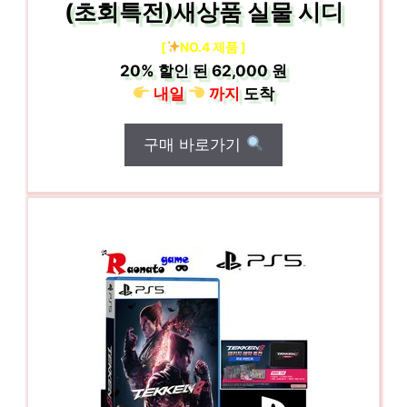
(초회특전)새상품 실물 시디
[
NO.4 제품 ]
20%
할인 된
62,000 원
내일
까지
도착
구매 바로가기