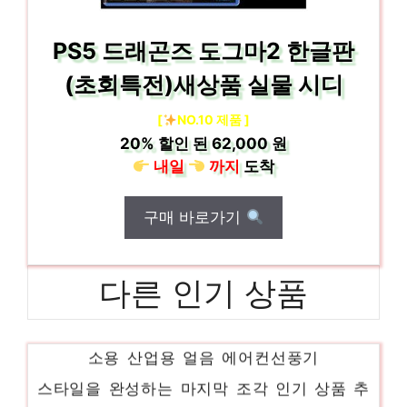
PS5 드래곤즈 도그마2 한글판
(초회특전)새상품 실물 시디
[
NO.10 제품 ]
20%
할인 된
62,000 원
내일
까지
도착
구매 바로가기
다른 인기 상품
신일 냉풍기 듀얼 에어쿨러 이동식 가정용 업
소용 산업용 얼음 에어컨선풍기
스타일을 완성하는 마지막 조각 인기 상품 추
천 제품 2024