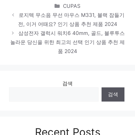
Categories
온 앰플 3개, 메디큐브 부스터프로+앰플3개
CUPAS
로지텍 무소음 무선 마우스 M331, 블랙 잠들기
당신만의 특별한 아이템! 인기 상품 추천 제
전, 이거 어때요? 인기 상품 추천 제품 2024
품 2024
삼성전자 갤럭시 워치6 40mm, 골드, 블루투스
웰콤 무타공 디지털 도어락 WTS-700 + 카
놀라운 당신을 위한 최고의 선택 인기 상품 추천 제
드키 4p 세트, 고객직접설치
품 2024
당신의 취향을 채워줄 아이템 인기 상품 추천
제품 2024
삼성전자 BESPOKE 빌트인 인덕션 3구,
검색
NZ63B6507XF(글램 화이트)
검색
놀라운 당신을 위한 최고의 선택 인기 상품
추천 제품 2024
Recent Posts