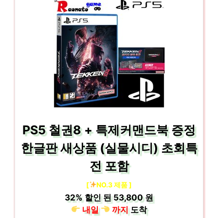
PS5 철권8 + 특제커맨드북 증정
한글판 새상품 (실물시디) 초회특
전 포함
[
NO.3 제품 ]
32%
할인 된
53,800 원
내일
까지
도착