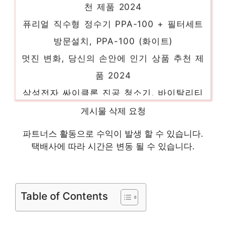
퓨리얼 직수형 정수기 PPA-100 + 필터세트
방문설치, PPA-100 (화이트)
멋진 변화, 당신의 손안에 인기 상품 추천 제
품 2024
삼성전자 싸이클론 진공 청소기, 바이탈리티
레드, VC33M2100LR
게시물 삭제 요청
눈부신 스타일, 당신을 위해 인기 상품 추천
제품 2024
파트너스 활동으로 수익이 발생 할 수 있습니다.
택배사에 따라 시간은 변동 될 수 있습니다.
우드웰 스토리 서랍형 듀얼 모니터 받침대
MT-01, 메이플
제한된 시간, 무한한 가치 인기 상품 추천 제
Table of Contents
품 2024
메디큐브 에이지알 부스터 프로 + 글루타치