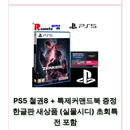
PS5 철권8 + 특제커맨드북 증정
한글판 새상품 (실물시디) 초회특
전 포함