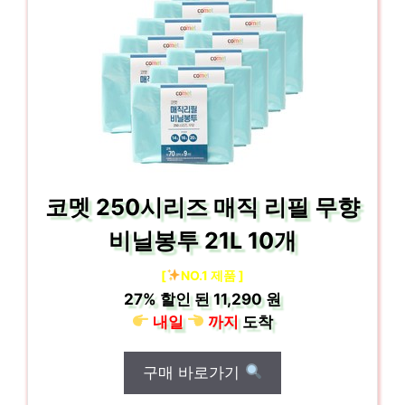
코멧 250시리즈 매직 리필 무향
비닐봉투 21L 10개
[
NO.1 제품 ]
27%
할인 된
11,290 원
내일
까지
도착
구매 바로가기