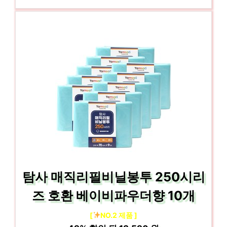
탐사 매직리필비닐봉투 250시리
즈 호환 베이비파우더향 10개
[
NO.2 제품 ]