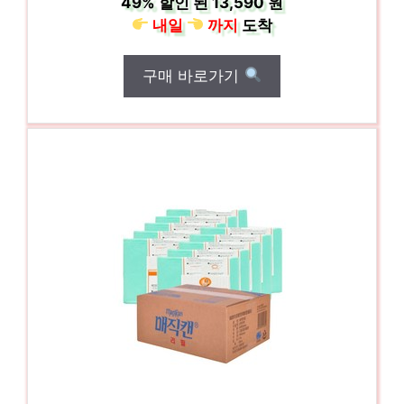
49%
할인 된
13,590 원
내일
까지
도착
구매 바로가기