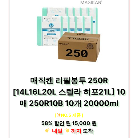
매직캔 리필봉투 250R
[14L16L20L 스텔라 히포21L] 10
매 250R10B 10개 20000ml
[
NO.5 제품 ]
58%
할인 된
15,000 원
내일
까지
도착