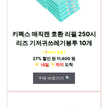
키펙스 매직캔 호환 리필 250시
리즈 기저귀쓰레기봉투 10개
[
NO.4 제품 ]
27%
할인 된
11,400 원
내일
까지
도착
구매 바로가기