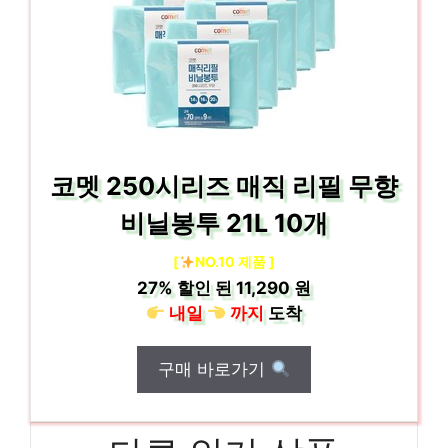
코멧 250시리즈 매직 리필 무향
비닐봉투 21L 10개
[
NO.10 제품 ]
27%
할인 된
11,290 원
내일
까지
도착
구매 바로가기