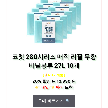
코멧 280시리즈 매직 리필 무향
비닐봉투 27L 10개
[
NO.7 제품 ]
20%
할인 된
13,990 원
내일
까지
도착
구매 바로가기