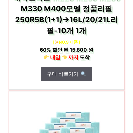
M330 M400모델 정품리필
250R5B(1+1)->16L/20/21L리
필-10개 1개
[
NO.9 제품 ]
60%
할인 된
15,800 원
내일
까지
도착
구매 바로가기