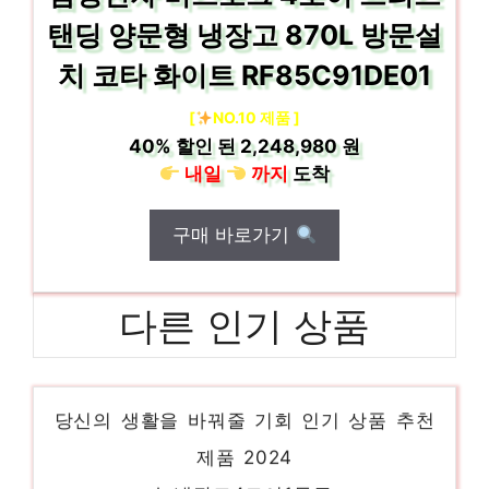
탠딩 양문형 냉장고 870L 방문설
치 코타 화이트 RF85C91DE01
[
NO.10 제품 ]
40%
할인 된
2,248,980 원
내일
까지
도착
구매 바로가기
다른 인기 상품
lg 냉장고 글라스
당신의 생활을 바꿔줄 기회 인기 상품 추천
제품 2024
lg냉장고4도어1등급