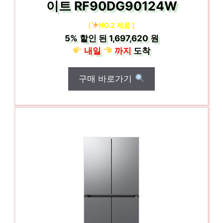
이트 RF90DG90124W
[
NO.2 제품 ]
5%
할인 된
1,697,620 원
내일
까지
도착
구매 바로가기