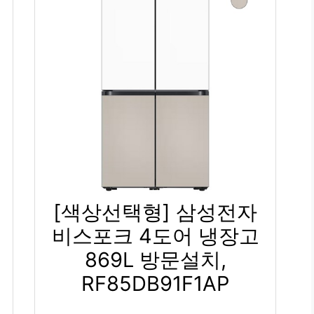
[색상선택형] 삼성전자
비스포크 4도어 냉장고
869L 방문설치,
RF85DB91F1AP