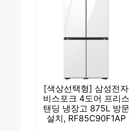
[색상선택형] 삼성전자
비스포크 4도어 프리스
탠딩 냉장고 875L 방문
설치, RF85C90F1AP