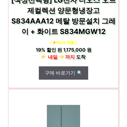
[색상선택형] LG전자 디오스 오브
제컬렉션 양문형냉장고
S834AAA12 메탈 방문설치 그레
이 + 화이트 S834MGW12
[
NO.6 제품 ]
19%
할인 된
1,175,000 원
내일
까지
도착
구매 바로가기