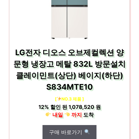
LG전자 디오스 오브제컬렉션 양
문형 냉장고 메탈 832L 방문설치
클레이민트(상단) 베이지(하단)
S834MTE10
[
NO.3 제품 ]
12%
할인 된
1,078,520 원
내일
까지
도착
구매 바로가기