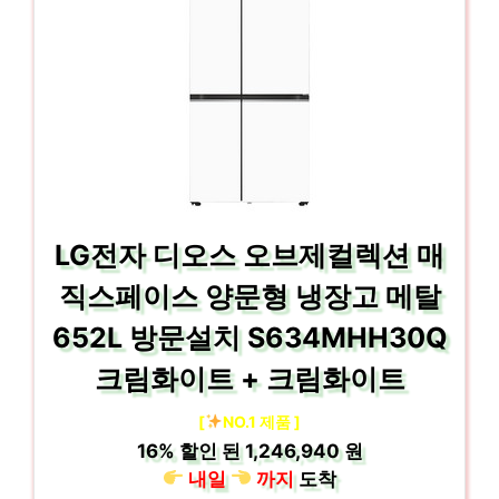
LG전자 디오스 오브제컬렉션 매
직스페이스 양문형 냉장고 메탈
652L 방문설치 S634MHH30Q
크림화이트 + 크림화이트
[
NO.1 제품 ]
16%
할인 된
1,246,940 원
내일
까지
도착