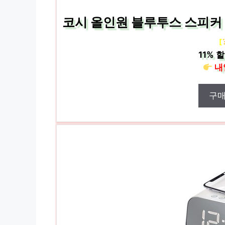
코시 올인원 블루투스 스피커 무
[
11%
할
내
구