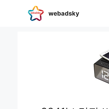
webadsky