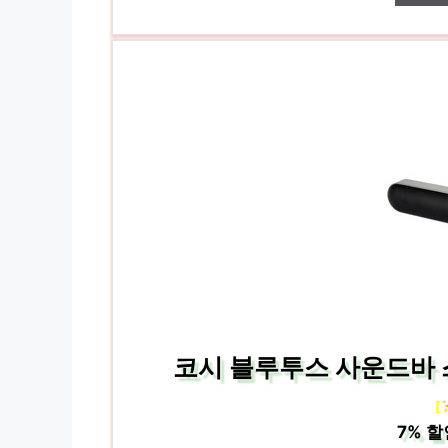
코시 블루투스 사운드바 스
[
7%
할