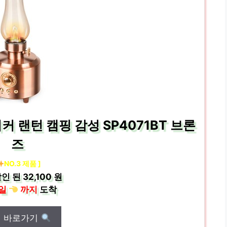
커 랜턴 캠핑 감성 SP4071BT 브론
즈
NO.3 제품 ]
인 된
32,100 원
일
까지
도착
매 바로가기