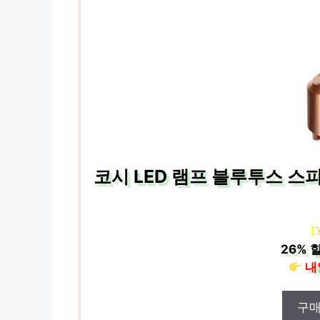
코시 LED 램프 블루투스 스피
[
26%
할
내
구