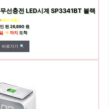
선충전 LED시계 SP3341BT 블랙
NO.1 제품 ]
인 된
26,890 원
일
까지
도착
매 바로가기