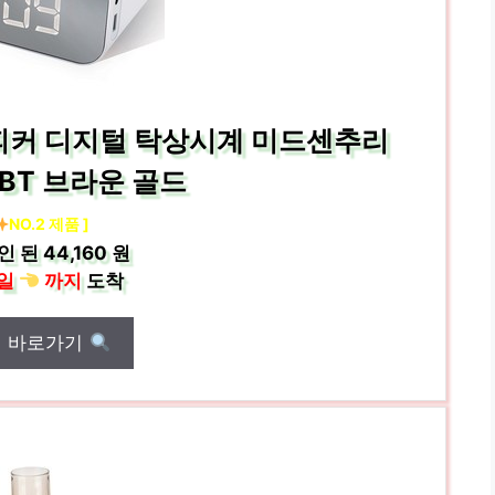
피커 디지털 탁상시계 미드센추리
7BT 브라운 골드
NO.2 제품 ]
인 된
44,160 원
일
까지
도착
매 바로가기