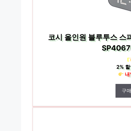
코시 올인원 블루투스 스
SP406
[
2%
할
내
구