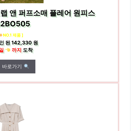
트랩 앤 퍼프소매 플레어 원피스
2BO505
NO.1 제품 ]
인 된
142,330 원
일
까지
도착
매 바로가기