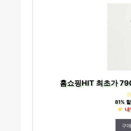
홈쇼핑HIT 최초가 7
[
81%
할
내
구