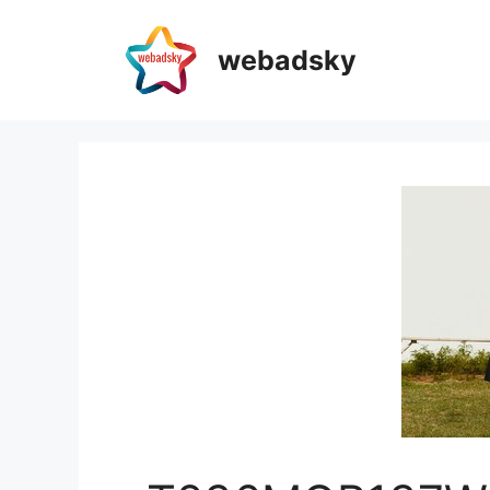
webadsky