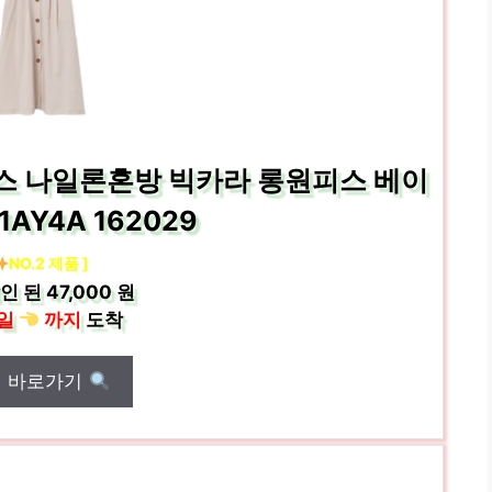
스 나일론혼방 빅카라 롱원피스 베이
1AY4A 162029
NO.2 제품 ]
인 된
47,000 원
일
까지
도착
매 바로가기