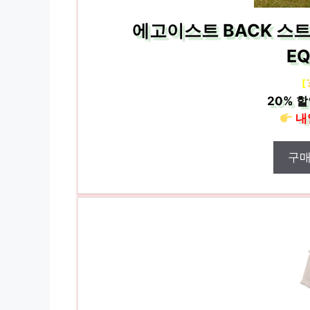
에고이스트 BACK 스
EQ
[
20%
할
내
구