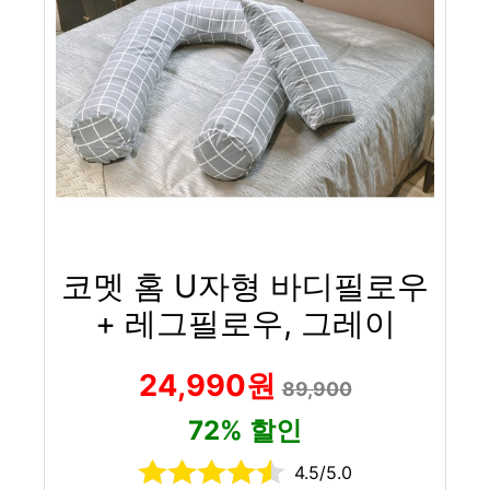
코멧 홈 U자형 바디필로우
+ 레그필로우, 그레이
24,990원
89,900
72% 할인
4.5/5.0