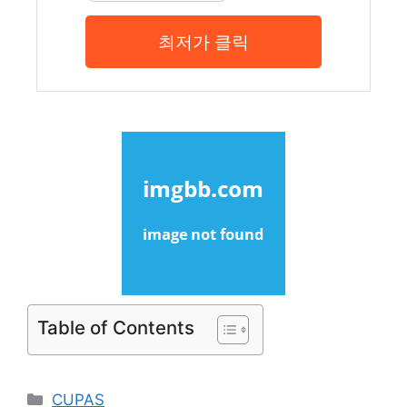
최저가 클릭
Table of Contents
Categories
CUPAS