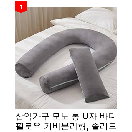
1
삼익가구 모노 롱 U자 바디
필로우 커버분리형, 솔리드