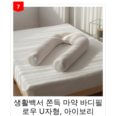
7
생활백서 쫀득 마약 바디필
로우 U자형, 아이보리