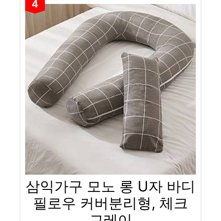
4
삼익가구 모노 롱 U자 바디
필로우 커버분리형, 체크
그레이