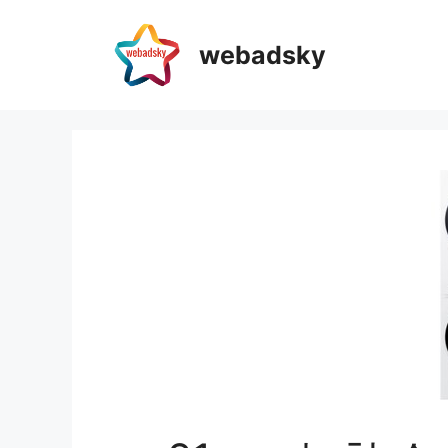
webadsky