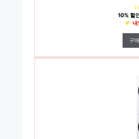
[
10%
할인
내
구