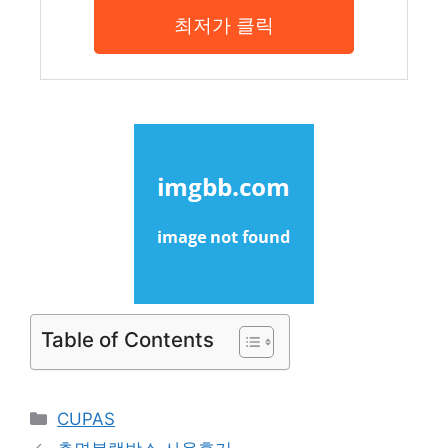
최저가 클릭
Table of Contents
Categories
CUPAS