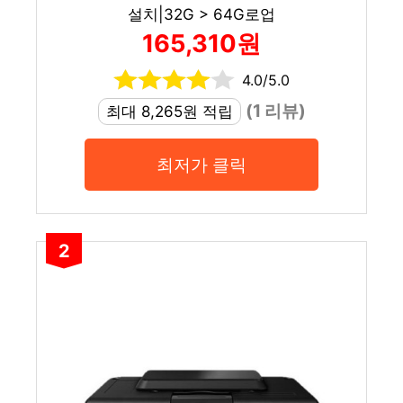
설치|32G > 64G로업
165,310원
4.0/5.0
(1 리뷰)
최대 8,265원 적립
최저가 클릭
2