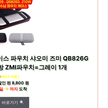
이스 파우치 샤오미 즈미 QB826G
가방 ZMI파우치=그레이 1개
NO.3 제품 ]
할인 된
8,800 원
일
까지
도착
매 바로가기