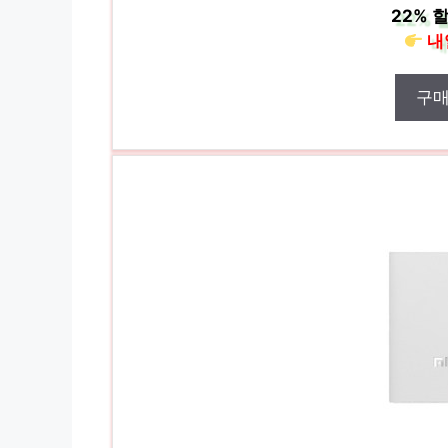
22%
할
내
구