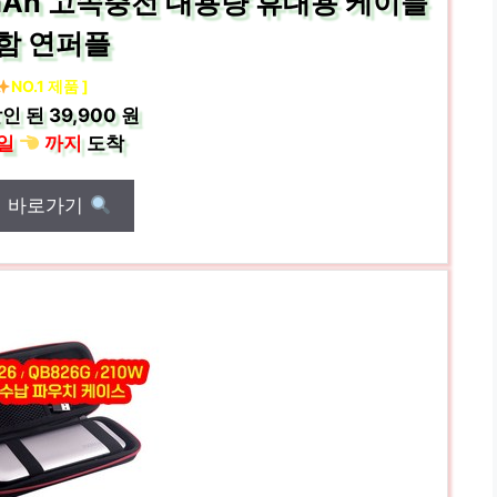
mAh 고속충전 대용량 휴대용 케이블
함 연퍼플
NO.1 제품 ]
인 된
39,900 원
일
까지
도착
매 바로가기