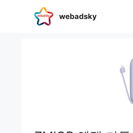
webadsky