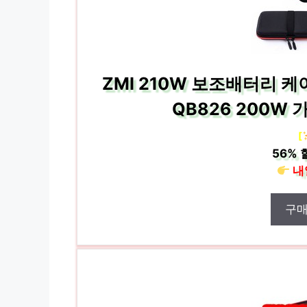
ZMI 210W 보조배터리 케
QB826 200W 
[
56%
내
구