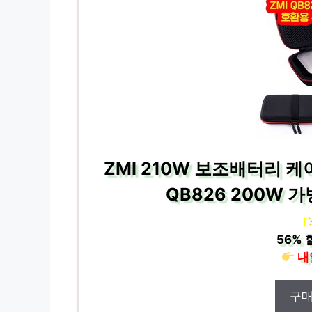
ZMI 210W 보조배터리 케
QB826 200W 
[
56%
내
구