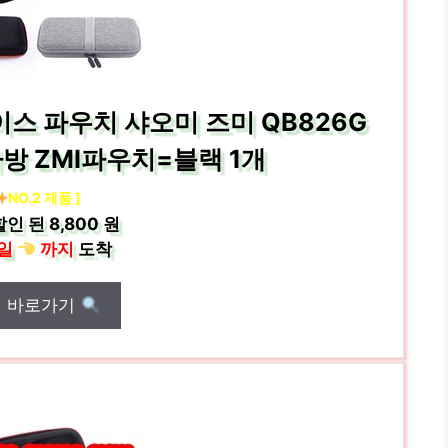
이스 파우치 샤오미 즈미 QB826G
가방 ZMI파우치=블랙 1개
NO.2 제품 ]
할인 된
8,800 원
일
까지
도착
매 바로가기