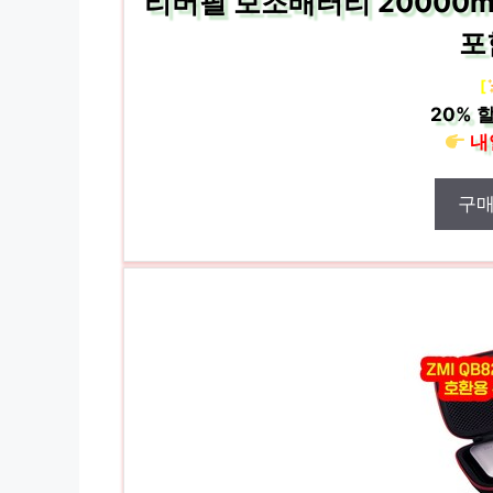
리버필 보조배터리 20000
포
[
20%
할
내
구