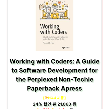
Working with Coders: A Guide
to Software Development for
the Perplexed Non-Techie
Paperback Apress
[
NO.4 제품 ]
24%
할인 된
21,060 원