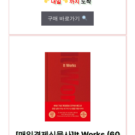
내일
까지
도착
구매 바로가기
[매일경제신문사]It Works (60