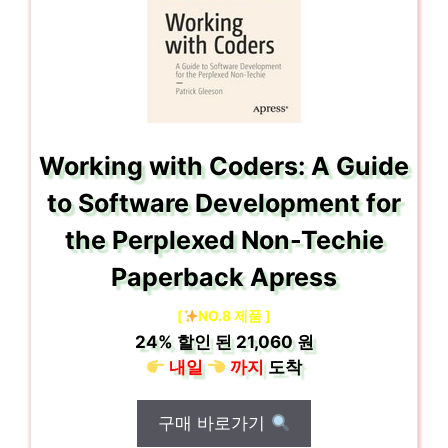
Working with Coders: A Guide
to Software Development for
the Perplexed Non-Techie
Paperback Apress
[
NO.8 제품 ]
24%
할인 된
21,060 원
내일
까지
도착
구매 바로가기