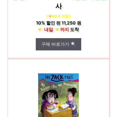
사
[
NO.9 제품 ]
10%
할인 된
11,250 원
내일
까지
도착
구매 바로가기