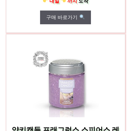
내일
까지
도착
구매 바로가기
양키캔들 프래그런스 스피어스 레