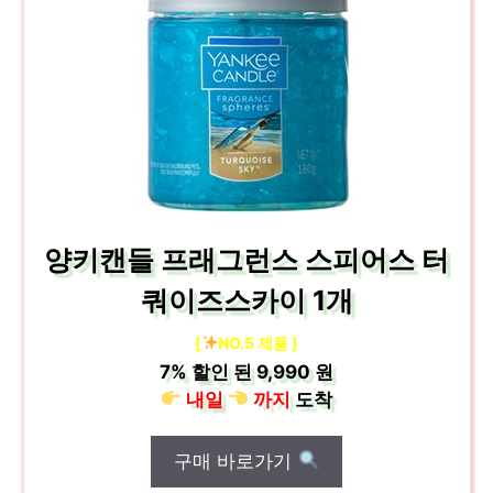
양키캔들 프래그런스 스피어스 터
쿼이즈스카이 1개
[
NO.5 제품 ]
7%
할인 된
9,990 원
내일
까지
도착
구매 바로가기