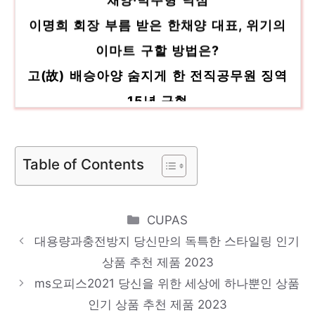
이명희 회장 부름 받은 한채양 대표, 위기의
이마트 구할 방법은?
고(故) 배승아양 숨지게 한 전직공무원 징역
15년 구형
남보라, 13남매 위한 대용량 식재료 “만두
100개는 한 끼면 끝나는 양”(편스…
Table of Contents
‘위기의 신세계’ 직접 결단 내린 이명희…어깨
무거워진 한채양·박주형
Categories
신세계그룹, 대표이사 40% 물갈이…’재무통’
CUPAS
대용량과충전방지 당신만의 독특한 스타일링 인기
한채양, 이마트 구원투수로
상품 추천 제품 2023
ms오피스2021 당신을 위한 세상에 하나뿐인 상품
인기 상품 추천 제품 2023