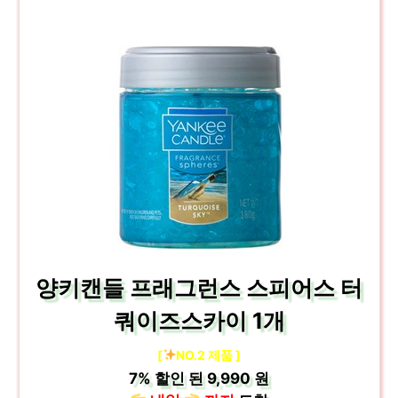
양키캔들 프래그런스 스피어스 터
쿼이즈스카이 1개
[
NO.2 제품 ]
7%
할인 된
9,990 원