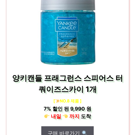
양키캔들 프래그런스 스피어스 터
쿼이즈스카이 1개
[
NO.8 제품 ]
7%
할인 된
9,990 원
내일
까지
도착
구매 바로가기