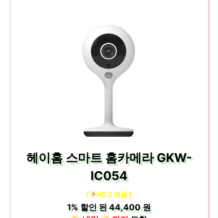
헤이홈 스마트 홈카메라 GKW-
IC054
[
NO.2 제품 ]
1%
할인 된
44,400 원