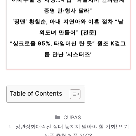
증명 민·형사 달라”
‘징맨’ 황철순, 아내 지연아와 이혼 절차 “날
외도녀 만들어” [전문]
“싱크로율 95%, 타임머신 탄 듯” 원조 K걸그
룹 만난 ‘시스터즈’
‘백운복분자’와 ‘별헤주 1941’
[PLAY IT] 기내 속 동반자…소니 이어폰
‘WF-1000XM5’ 써보니
Table of Contents
[B그라운드] SNS가 등장시킨 新인류, 넷플릭
스 ‘셀러브리티’가 파.헤.치.다!
Categories
CUPAS
정관장화애락진 절대 놓치지 말아야 할 기회! 인기
상품 추천 제품 2023